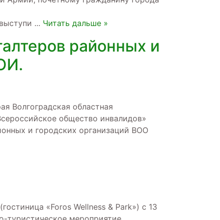
 выступи
...
Читать дальше »
галтеров районных и
ОИ.
рая Волгоградская областная
Всероссийское общество инвалидов»
йонных и городских организаций ВОО
»
остиница «Foros Wellness & Park») с 13
но-туристическое мероприятие