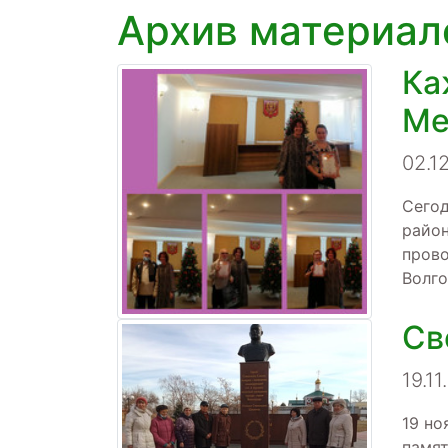
Архив материал
Ка
Ме
02.1
Сегод
район
прово
Волго
Св
19.11
19 но
памят