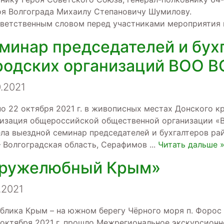
оя Волгограда Михаилу Степановичу Шумилову.
иветственным словом перед участниками мероприятия
минар председателей и бух
родских организаций ВОО В
0.2021
по 22 октября 2021 г. в живописных местах Донского к
низация общероссийской общественной организации «
ла выездной семинар председателей и бухгалтеров ра
 Волгоградская область, Серафимов
...
Читать дальше 
ружелюбный Крым»
0.2021
блика Крым – на южном берегу Чёрного моря п. Форос (г
 октября 2021 г. прошло Межрегиональное экскурсион