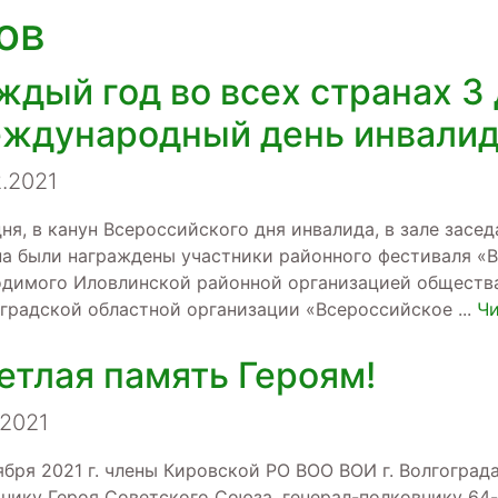
ов
ждый год во всех странах 3
ждународный день инвалид
2.2021
ня, в канун Всероссийского дня инвалида, в зале зас
а были награждены участники районного фестиваля «
димого Иловлинской районной организацией обществ
градской областной организации «Всероссийское
...
Чи
етлая память Героям!
.2021
ября 2021 г. члены Кировской РО ВОО ВОИ г. Волгогра
нику Героя Советского Союза, генерал-полковнику 64