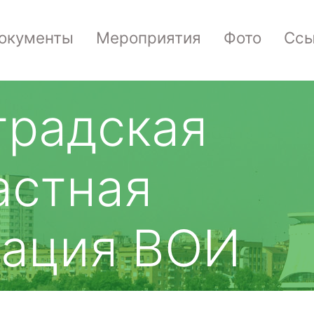
окументы
Мероприятия
Фото
Ссы
градская
астная
зация ВОИ