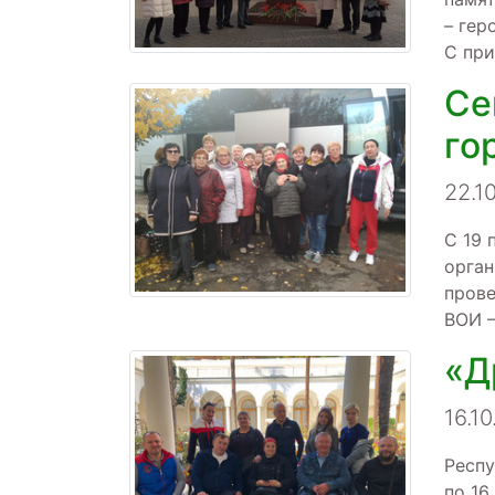
– гер
С пр
Се
го
22.1
С 19 
орга
прове
ВОИ –
«Д
16.1
Респу
по 16