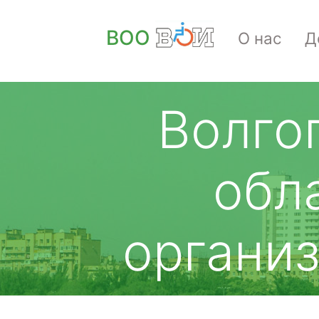
ВОО
О нас
Д
Волго
обл
органи