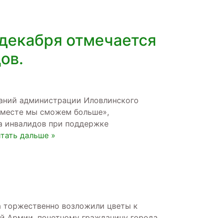
 декабря отмечается
ов.
еданий администрации Иловлинского
Вместе мы сможем больше»,
а инвалидов при поддержке
тать дальше »
да торжественно возложили цветы к
-й Армии, почетному гражданину города